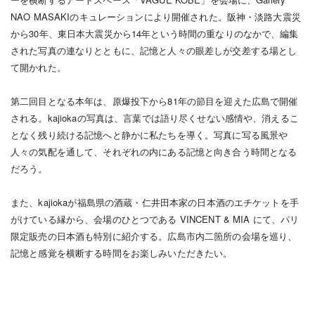
NAO MASAKIのキュレーションにより開催された。阪神・淡路大震災
から30年、東日本大震災から14年という時間の重なりのなかで、編集
された写真の連なりとともに、記憶と人々の眼差しが交差する場とし
て開かれた。
第二回目となる本年は、原爆投下から81年の節目を迎えた広島で開催
される。kajiokaの写真は、言葉では語り尽くせない感情や、消えるこ
となく残り続ける記憶へと静かに私たちを導く。写真に写る風景や
人々の気配を通して、それぞれの内にある記憶と向き合う時間となる
だろう。
また、kajiokaが福島県の酒蔵・仁井田本家の日本酒のエチケットを手
がけている縁から、会場のひとつである VINCENT & MIA にて、パリ
限定販売の日本酒も特別に紹介する。広島市内二箇所の会場を巡り、
記憶と感覚を横断する時間をお楽しみいただきたい。