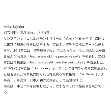
miho kajioka
1973年岡山県生まれ。パリ在住。
サンフランシスコおよびモントリオールで絵画と写真を学び、帰国後
は東京で報道の仕事に従事する。東日本大震災を契機にアート活動を
再開。2016年には、震災取材のなかで出会った人々や土地の記憶を編
み込んだ写真集『And, where did the peacocks go?』を発表し、2022
年には再構成版『And, do you still hear the peacocks?』を出版した。
2019年には写真集『So it goes』が、フランス国内でその年に出版され
た最も優れた写真集に贈られる権威ある写真集賞「Prix Nadar（ナダー
ル賞）」を受賞。日本人初の受賞者として話題を呼ぶ。
現在は日本とパリを往復しながら、欧米を中心に作品発表を続けてい
る。