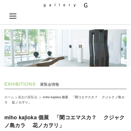
EXHIBITIONS
展覧会情報
ホーム
>
過去の展覧会
>
miho kajioka 個展 「聞コエマスカ？ クジャクノ島カ
ラ 花ノカヲリ」
miho kajioka 個展 「聞コエマスカ？ クジャク
ノ島カラ 花ノカヲリ」