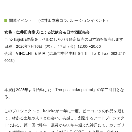
関連イベント （
仁井田本家
コラボレーションイベント）
女将・仁井田真樹氏による試飲会＆日本酒販売会
miho kajioka作品をラベルにしたパリ限定販売の日本酒を販売します
日程｜
2026年7月16日（木）、17日（金）12:00〜20:00
会場｜
VINCENT & MIA（
広島市中区中町 5-1 1f
Tel & Fax 082-247-
6023）
本展は2025年より始動した「The peacocks project」の第二回目とな
る。
このプロジェクトは、kajiokaが一年に一度、ピーコックの作品を通し
て、縁ある土地や人々と出会い、共感し、創造するアートプロジェク
トである。第一回は昨年、震災から30年を迎えた神戸にて、カテゴリ
ーを横断するアートスペース「VAGUE KOBE」を会場に、Gallery