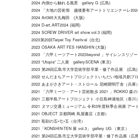
2024 内側から触れる風景 gallery G (広島)
2024 「大地の芸術祭 越後妻有アートトリエンナーレ202
2024 Art365大丸梅田 (大阪)
2024 D-art,ART2024 (福岡)
2024 SCREW DRIVER art show vol.3 (福岡)
2023第20回Taipei Toy Festival (台北)
2023 OSAKA ART FES HANSHIN (大阪)
2023 「六甲ミーツアート2023beyond 」サイレンスリゾー
2023 “Utopia” 二人展 gallerySCENA (東京)
2023 第26回広島市大学芸術学部卒業・修了作品展 (広島)
2022 せんだまちアートプロジェクトいちだい地域共創プロ
2022 あまがさきアート・ストロール 尼崎開明庁舎（兵庫
2021 「六甲ミーツ・アート芸術散歩 2021 」ROKKO
2021 三都半島アートプロジェクト 小豆島神浦地区（香川
2021 ヌマジ交通ミュージアム 令和3年度秋季企画展 ア
2021 OBJECT 京都岡崎 蔦屋書店（京都）
2021 彫刻の五•七•五（台湾）
2021「KONSHIN-TEN 展 vol.3」 gallery UG （東京）
2021 第24回広島市立大学芸術学部卒業・修了作品展（広