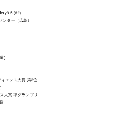
）
ry9.5 (##)
n 広島芸術センター（広島）
道)
ーディエンス大賞 第3位
賞
ンス大賞 準グランプリ
秀賞