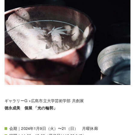
ギャラリーG +広島市立大学芸術学部 共創展
徳永成美 個展 「光の輪郭」
会期｜2024年1月9日（火）〜21（日） 月曜休廊