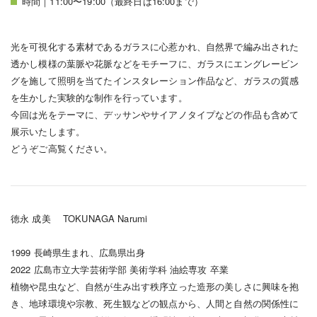
時間｜11:00〜19:00（最終日は16:00まで）
光を可視化する素材であるガラスに心惹かれ、自然界で編み出された
透かし模様の葉脈や花脈などをモチーフに、ガラスにエングレービン
グを施して照明を当てたインスタレーション作品など、ガラスの質感
を生かした実験的な制作を行っています。
今回は光をテーマに、デッサンやサイアノタイプなどの作品も含めて
展示いたします。
どうぞご高覧ください。
徳永 成美 TOKUNAGA Narumi
1999 長崎県生まれ、広島県出身
2022 広島市立大学芸術学部 美術学科 油絵専攻 卒業
植物や昆虫など、自然が生み出す秩序立った造形の美しさに興味を抱
き、地球環境や宗教、死生観などの観点から、人間と自然の関係性に