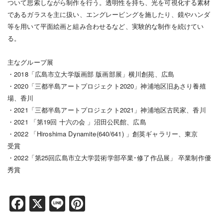
ついて思索しながら制作を行う。透明性を持ち、光を可視化する素材
であるガラスを主に扱い、エングレービングを施したり、鏡やハンダ
等を用いて平面絵画と組み合わせるなど、実験的な制作を続けてい
る。
主なグループ展
・2018「広島市立大学版画部 版画部展」横川創苑、広島
・2020「三都半島アートプロジェクト2020」神浦地区旧あさり養殖
場、香川
・2021「三都半島アートプロジェクト2021」神浦地区古民家、香川
・2021 「第19回 十六の会 」沼田公民館、広島
・2022 「Hiroshima Dynamite(640/641) 」創英ギャラリー、東京
受賞
・2022「第25回広島市立大学芸術学部卒業･修了作品展」 卒業制作優
秀賞
Facebook
X
Line
Pinterest