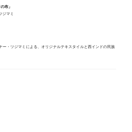
しての布」
 ツジマミ
ナー・ツジマミによる、オリジナルテキスタイルと西インドの民族
立