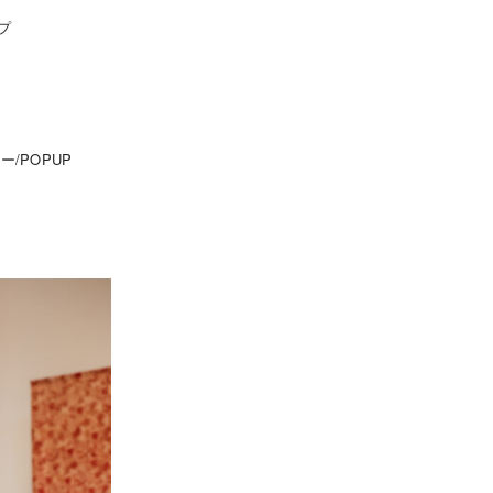
ップ
ー/POPUP